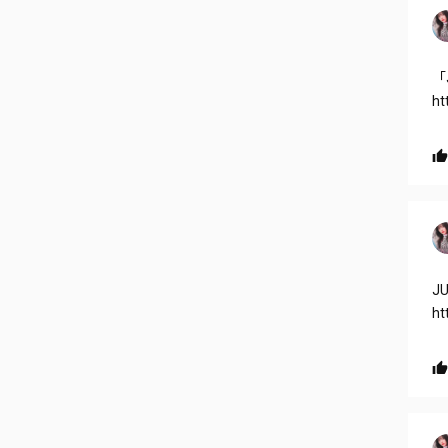
「
ht
J
ht