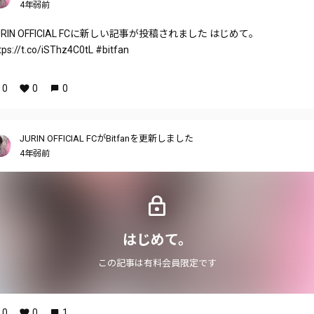
4年弱前
URIN OFFICIAL FCに新しい記事が投稿されました はじめて。
tps://t.co/iSThz4C0tL #bitfan
0
0
0
JURIN OFFICIAL FCがBitfanを更新しました
4年弱前
はじめて。
この記事は有料会員限定です
0
0
1