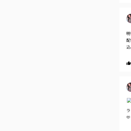
明
配
込
ラ
