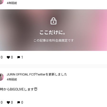
4年弱前
ここだけに。
この記事は有料会員限定です
0
0
1
JURIN OFFICIAL FCがTwitterを更新しました
4年弱前
9時からBIGOLIVEします😇
0
0
0