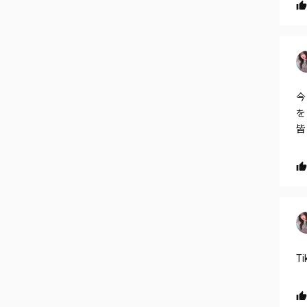
今
を
皆
T