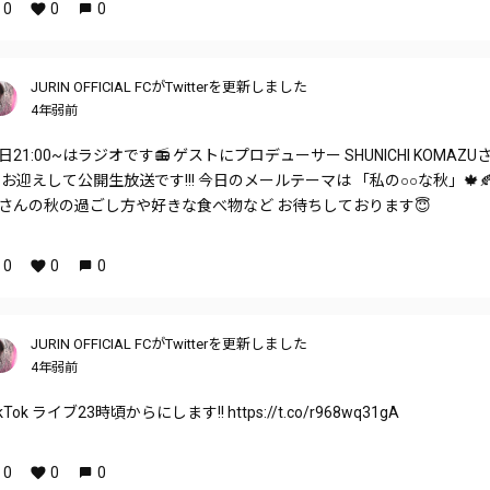
0
0
0
JURIN OFFICIAL FCがTwitterを更新しました
4年弱前
日21:00~はラジオです📻 ゲストにプロデューサー SHUNICHI KOMAZU
 お迎えして公開生放送です!!! 今日のメールテーマは 「私の○○な秋」🍁
さんの秋の過ごし方や好きな食べ物など お待ちしております😇
0
0
0
JURIN OFFICIAL FCがTwitterを更新しました
4年弱前
ikTok ライブ23時頃からにします!! https://t.co/r968wq31gA
0
0
0