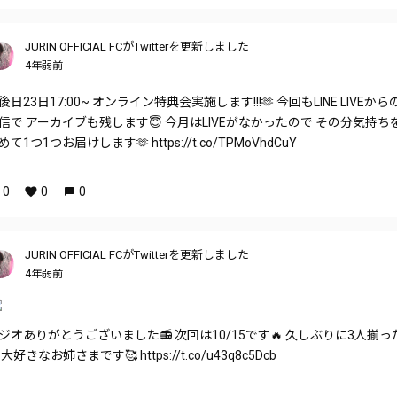
JURIN OFFICIAL FCがTwitterを更新しました
4年弱前
後日23日17:00~ オンライン特典会実施します!!!🫶 今回もLINE LIVEから
信で アーカイブも残します😇 今月はLIVEがなかったので その分気持ち
めて1つ1つお届けします🫶 https://t.co/TPMoVhdCuY
0
0
0
JURIN OFFICIAL FCがTwitterを更新しました
4年弱前
ジオありがとうございました📻 次回は10/15です🔥 久しぶりに3人揃っ
 大好きなお姉さまです🥰 https://t.co/u43q8c5Dcb